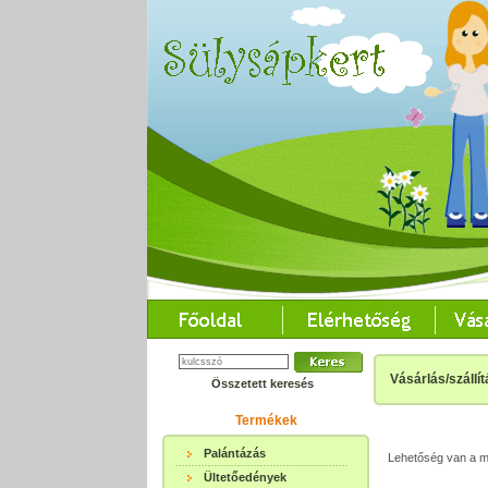
Vásárlás/szállít
Összetett keresés
Termékek
Palántázás
Lehetőség van a me
Ültetőedények