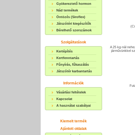
Gyökereztető hormon
Nád termékek
Öntözés (Siroflex)
Játszótéri kiegészítők
(C
Bérelhető szerszámok
Szolgáltatások
A 25 kg-nál nehe
járművünkkel szá
Kertépítés
Kertfenntartás
Fűnyírás, fűkaszálás
Játszótér karbantartás
Információk
Fut
Vásárlási feltételek
Kapcsolat
A használat szabályai
Kiemelt termék
Ajánlott oldalak