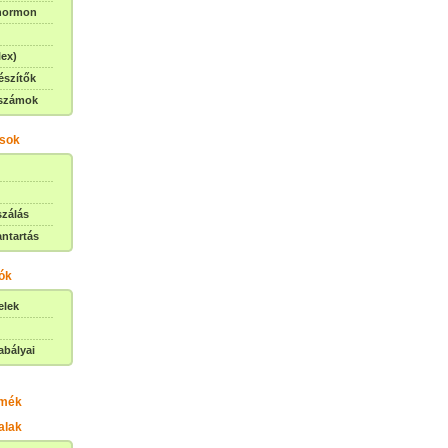
 hormon
lex)
észítők
rszámok
ások
szálás
antartás
ók
elek
abályai
rmék
alak