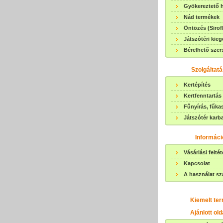
Gyökereztető
Nád termékek
Öntözés (Sirof
Játszótéri kieg
Bérelhető sze
Szolgáltat
Kertépítés
Kertfenntartás
Fűnyírás, fűka
Játszótér karb
Informáci
Vásárlási feltét
Kapcsolat
A használat sz
Kiemelt te
Ajánlott old