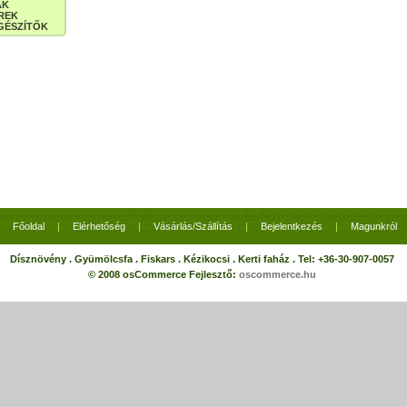
ÁK
REK
GÉSZÍTŐK
Főoldal
|
Elérhetőség
|
Vásárlás/Szállítás
|
Bejelentkezés
|
Magunkról
Dísznövény . Gyümölcsfa . Fiskars . Kézikocsi . Kerti faház . Tel: +36-30-907-0057
© 2008 osCommerce Fejlesztő:
oscommerce.hu