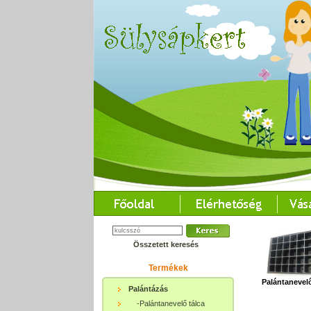
Összetett keresés
Termékek
Palántanevelő
Palántázás
-Palántanevelő tálca