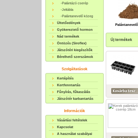
-Palántázó cserép
-Jeltábla
-Palántanevelő közeg
Ültetőedények
Palántanevel
Gyökereztető hormon
Nád termékek
Új termékek
Öntözés (Siroflex)
Játszótéri kiegészítők
Bérelhető szerszámok
Szolgáltatások
Kertépítés
Kertfenntartás
Fűnyírás, fűkaszálás
Játszótér karbantartás
Információk
Vásárlási feltételek
Kapcsolat
A használat szabályai