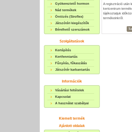
Gyökereztető hormon
A regisztráció után 
kertcentrum terméke
Nád termékek
tájékoztatjuk időköz
Öntözés (Siroflex)
termékeinkről.
Játszótéri kiegészítők
Bérelhető szerszámok
Szolgáltatások
Kertépítés
Kertfenntartás
Fűnyírás, fűkaszálás
Játszótér karbantartás
Információk
Vásárlási feltételek
Kapcsolat
A használat szabályai
Kiemelt termék
Ajánlott oldalak