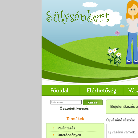
Bejelentkezés 
Összetett keresés
Termékek
Új vásárló részére
Palántázás
Új vásárló vagyok.
Ültetőedények