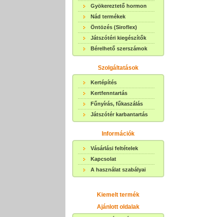
Gyökereztető hormon
Nád termékek
Öntözés (Siroflex)
Játszótéri kiegészítők
Bérelhető szerszámok
Szolgáltatások
Kertépítés
Kertfenntartás
Fűnyírás, fűkaszálás
Játszótér karbantartás
Információk
Vásárlási feltételek
Kapcsolat
A használat szabályai
Kiemelt termék
Ajánlott oldalak