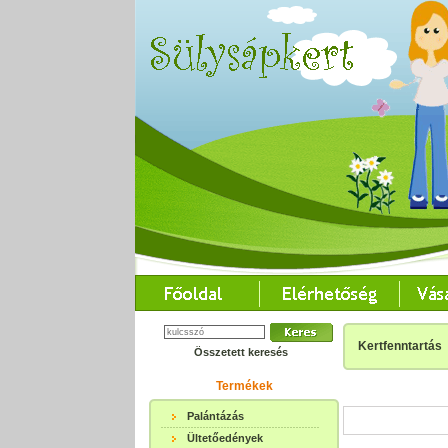
Kertfenntartás
Összetett keresés
Termékek
Palántázás
Ültetőedények