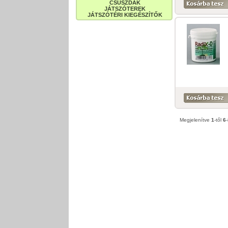
CSÚSZDÁK
JÁTSZÓTEREK
JÁTSZÓTÉRI KIEGÉSZÍTŐK
Megjelenítve
1
-től
6