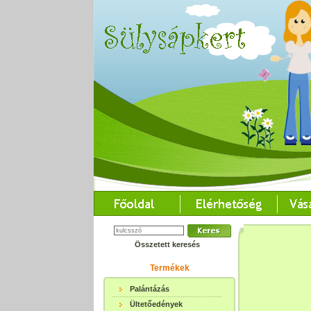
Összetett keresés
Termékek
Palántázás
Ültetőedények