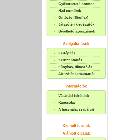
Gyökereztető hormon
Nád termékek
Öntözés (Siroflex)
Játszótéri kiegészítők
Bérelhető szerszámok
Szolgáltatások
Kertépítés
Kertfenntartás
Fűnyírás, fűkaszálás
Játszótér karbantartás
Információk
Vásárlási feltételek
Kapcsolat
A használat szabályai
Kiemelt termék
Ajánlott oldalak