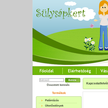
Kapcsolatfelvét
Összetett keresés
Termékek
Palántázás
Ültetőedények