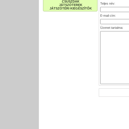
CSÚSZDÁK
Teljes név:
JÁTSZÓTEREK
JÁTSZÓTÉRI KIEGÉSZÍTŐK
E-mail cím:
Üzenet tartalma: