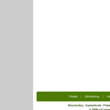
Főoldal
|
Elérhetőség
|
Vá
Dísznövény . Gyümölcsfa . Fiskars
© 2008 osComme