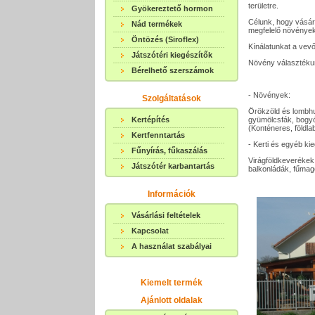
területre.
Gyökereztető hormon
Célunk, hogy vásá
Nád termékek
megfelelő növények
Öntözés (Siroflex)
Kínálatunkat a vevő
Játszótéri kiegészítők
Növény választékun
Bérelhető szerszámok
- Növények:
Szolgáltatások
Örökzöld és lombhul
Kertépítés
gyümölcsfák, bogyó
(Konténeres, földl
Kertfenntartás
- Kerti és egyéb ki
Fűnyírás, fűkaszálás
Virágföldkeverékek
Játszótér karbantartás
balkonládák, fűmag
Információk
Vásárlási feltételek
Kapcsolat
A használat szabályai
Kiemelt termék
Ajánlott oldalak