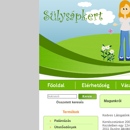
Magunkról
Összetett keresés
Termékek
Kedves Látogatónk
Palántázás
Kertészetünket 200
Kezdetben egy 12m2
Ültetőedények
2011 őszére átköltö